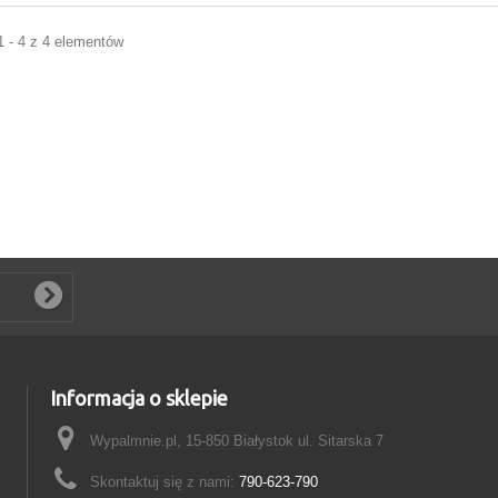
1 - 4 z 4 elementów
Informacja o sklepie
Wypalmnie.pl, 15-850 Białystok ul. Sitarska 7
Skontaktuj się z nami:
790-623-790