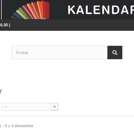
16.00 |
Y
--
1 - 4 z 4 elementów