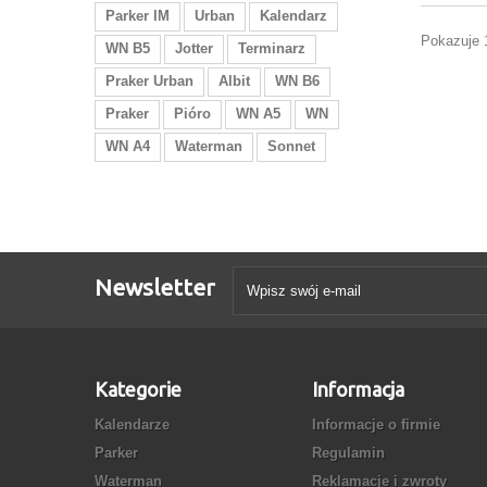
Parker IM
Urban
Kalendarz
Pokazuje 
WN B5
Jotter
Terminarz
Praker Urban
Albit
WN B6
Praker
Pióro
WN A5
WN
WN A4
Waterman
Sonnet
Newsletter
Kategorie
Informacja
Kalendarze
Informacje o firmie
Parker
Regulamin
Waterman
Reklamacje i zwroty