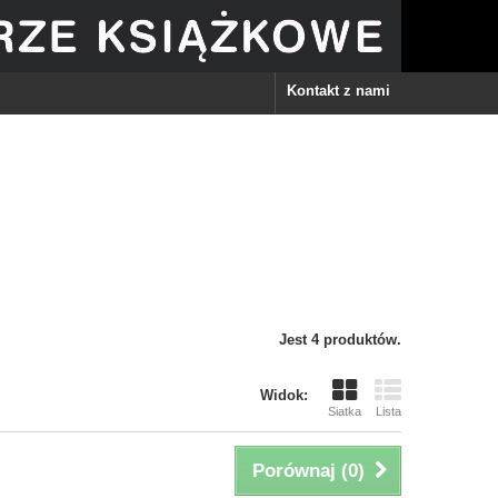
Kontakt z nami
Jest 4 produktów.
Widok:
Siatka
Lista
Porównaj (
0
)