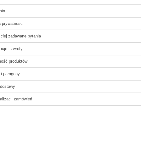
min
a prywatności
ciej zadawane pytania
cje i zwroty
ność produktów
 i paragony
 dostawy
alizacji zamówień