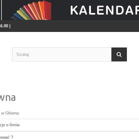
16.00 |
wna
n w Główna:
cje o firmie
pować ?