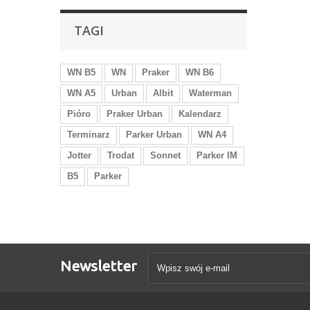
TAGI
WN B5
WN
Praker
WN B6
WN A5
Urban
Albit
Waterman
Pióro
Praker Urban
Kalendarz
Terminarz
Parker Urban
WN A4
Jotter
Trodat
Sonnet
Parker IM
B5
Parker
Newsletter