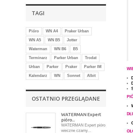
TAGI
Pióro
WN A4
Praker Urban
WN A5
WN B5
Jotter
Waterman
WN B6
B5
Terminarz
Parker Urban
Trodat
Urban
Parker
Praker
Parker IM
WI
Kalendarz
WN
Sonnet
Albit
PI
OSTATNIO PRZEGLĄDANE
DŁ
WATERMAN Expert
pióro...
WATERMAN Expert pióro
wieczne czarny...
OŁ