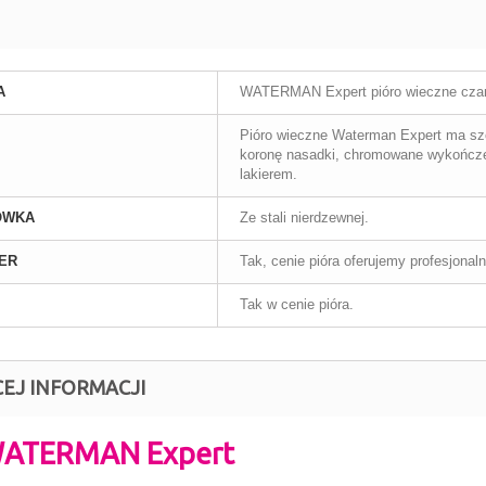
A
WATERMAN Expert pióro wieczne cza
Pióro wieczne Waterman Expert ma sze
koronę nasadki, chromowane wykończ
lakierem.
ÓWKA
Ze stali nierdzewnej.
ER
Tak, cenie pióra oferujemy profesjonal
Tak w cenie pióra.
CEJ INFORMACJI
W
ATERMAN Expert