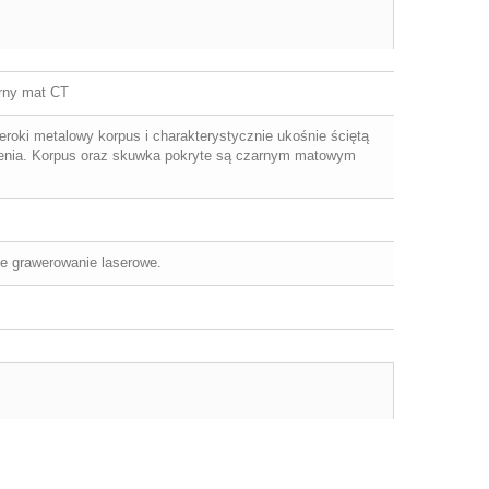
rny mat CT
roki metalowy korpus i charakterystycznie ukośnie ściętą
enia. Korpus oraz skuwka pokryte są czarnym matowym
ne grawerowanie laserowe.