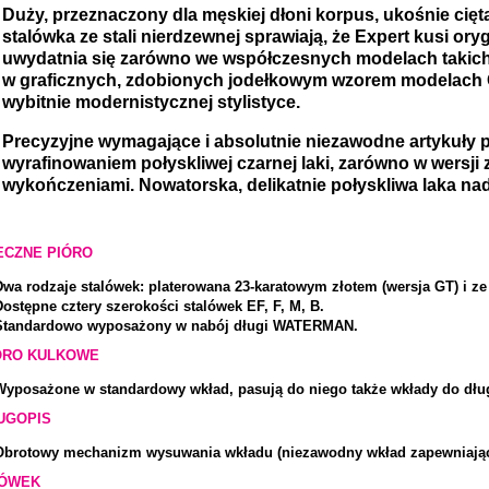
Duży, przeznaczony dla męskiej dłoni korpus, ukośnie cię
stalówka ze stali nierdzewnej sprawiają, że Expert kusi ory
uwydatnia się zarówno we współczesnych modelach takich 
w graficznych, zdobionych jodełkowym wzorem modelach C
wybitnie modernistycznej stylistyce.
Precyzyjne wymagające i absolutnie niezawodne artykuły 
wyrafinowaniem połyskliwej czarnej laki, zarówno w wersji 
wykończeniami. Nowatorska, delikatnie połyskliwa laka nad
ECZNE PIÓRO
Dwa rodzaje stalówek: platerowana 23-karatowym złotem (wersja GT) i ze 
Dostępne cztery szerokości stalówek EF, F, M, B.
Standardowo wyposażony w nabój długi WATERMAN.
ÓRO KULKOWE
Wyposażone w standardowy wkład, pasują do niego także wkłady do dł
UGOPIS
Obrotowy mechanizm wysuwania wkładu (niezawodny wkład zapewniający
ÓWEK