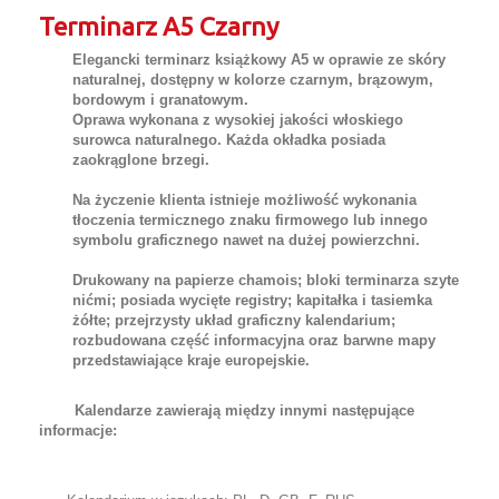
Terminarz A5 Czarny
Elegancki terminarz książkowy A5 w oprawie ze skóry
naturalnej, dostępny w kolorze czarnym, brązowym,
bordowym i granatowym.
Oprawa wykonana z wysokiej jakości włoskiego
surowca naturalnego. Każda okładka posiada
zaokrąglone brzegi.
Na życzenie klienta istnieje możliwość wykonania
tłoczenia termicznego znaku firmowego lub innego
symbolu graficznego nawet na dużej powierzchni.
Drukowany na papierze chamois; bloki terminarza szyte
nićmi; posiada wycięte registry; kapitałka i tasiemka
żółte; przejrzysty układ graficzny kalendarium;
rozbudowana część informacyjna oraz barwne mapy
przedstawiające kraje europejskie.
Kalendarze zawierają między innymi następujące
informacje: