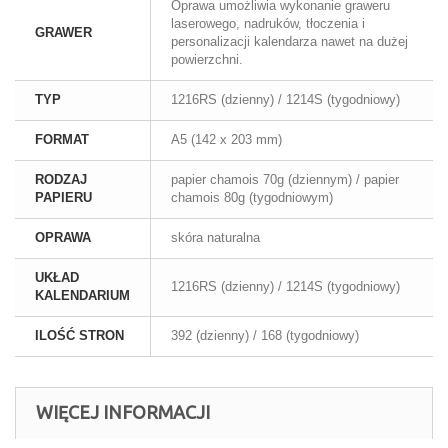
Oprawa umożliwia wykonanie graweru
laserowego, nadruków, tłoczenia i
GRAWER
personalizacji kalendarza nawet na dużej
powierzchni.
TYP
1216RS (dzienny) / 1214S (tygodniowy)
FORMAT
A5 (142 x 203 mm)
RODZAJ
papier chamois 70g (dziennym) / papier
PAPIERU
chamois 80g (tygodniowym)
OPRAWA
skóra naturalna
UKŁAD
1216RS (dzienny) / 1214S (tygodniowy)
KALENDARIUM
ILOŚĆ STRON
392 (dzienny) / 168 (tygodniowy)
WIĘCEJ INFORMACJI